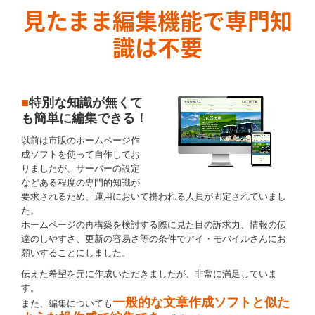
CSR活動
見たまま編集機能で専門知
識は不要
採用情報
採用サイト
■
特別な知識が無くて
お問い合わせ
も簡単に編集できる！
サービス・お役立ち資料請求
以前は市販のホームページ作
成ソフトを使って自作してお
新規に導入をご検討
りましたが、サーバーの設定
などある程度の専門的知識が
当社サービスをご利用中
要求されるため、運用において携われる人員が固定されていまし
た。
販売店募集 お問い合わせ
ホームページの再構築を検討する際に見た目の訴求力、情報の伝
達のしやすさ、更新の容易さ
等の条件でアイ・モバイルさんにお
願いすることにしました。
業務委託クリエイター募集
伝えた希望を元に作成いただきましたが、非常に満足していま
す。
一般的な文章作成ソフトと似た
また、編集についても