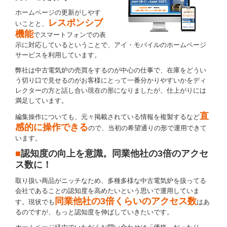
ホームページの更新がしやす
レスポンシブ
いことと、
機能
でスマートフォンでの表
示に対応しているということで、アイ・モバイルのホームページ
サービスを利用しています。
弊社は中古電気炉の売買をするのが中心の仕事で、在庫をどうい
う切り口で見せるのがお客様にとって一番分かりやすいかをディ
レクターの方と話し合い現在の形になりましたが、仕上がりには
満足しています。
直
編集操作についても、元々掲載されている情報を複製するなど
感的に操作できる
ので、当初の希望通りの形で運用できて
います。
■
認知度の向上を意識。同業他社の3倍のアクセ
ス数に！
取り扱い商品がニッチなため、多種多様な中古電気炉を扱ってる
会社であることの認知度を高めたいという思いで運用していま
同業他社の3倍くらいのアクセス数
す。現状でも
はあ
るのですが、もっと認知度を伸ばしていきたいです。