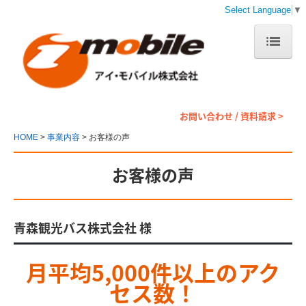
Select Language
▼
HOME
事業内容
お問い合わせ / 資料請求 >
デジタルサービス
HOME
事業内容
お客様の声
人材ソリューション
お客様の声
企業情報
青森観光バス株式会社 様
メッセージ
会社概要
月平均5,000件以上のアク
セス数！
メディア掲載実績