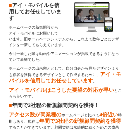
■
アイ・モバイルを信
用してお任せしていま
す
ホームページの新規開設から
アイ・モバイルにお願いして
います。旧ホームページシステムから、これまで数年ごとにデザ
インを一新してもらえています。
今回一新した際は動画やアニメーションが掲載できるようになっ
ていて新鮮でした。
ホームページの出来栄えとして、自分自身から見たデザインより
アイ・モ
も顧客を獲得できるデザインとして作成するために、
バイルを信用してお任せしています
。
アイ・モバイルはこうした要望の対応が早い
とこ
ろも良いです。
■
年間で3社程の新規顧問契約を獲得！
アクセス数が同業種の
4倍近い
ホームページと比べて
時
年間で3社程の新規顧問契約を獲得
期もあり、現在は
することができています。顧問契約は永続的に続くためこの成果