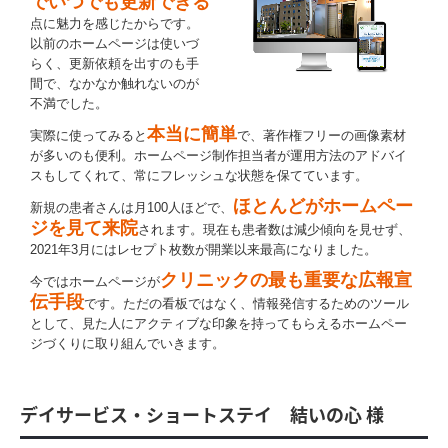
でいつでも更新できる
点に魅力を感じたからです。
以前のホームページは使いづ
らく、更新依頼を出すのも手
間で、なかなか触れないのが
不満でした。
本当に簡単
実際に使ってみると
で、著作権フリーの画像素材
が多いのも便利。ホームページ制作担当者が運用方法のアドバイ
スもしてくれて、常にフレッシュな状態を保てています。
ほとんどがホームペー
新規の患者さんは月100人ほどで、
ジを見て来院
されます。現在も患者数は減少傾向を見せず、
2021年3月にはレセプト枚数が開業以来最高になりました。
クリニックの最も重要な広報宣
今ではホームページが
伝手段
です。ただの看板ではなく、情報発信するためのツール
として、見た人にアクティブな印象を持ってもらえるホームペー
ジづくりに取り組んでいきます。
デイサービス・ショートステイ 結いの心 様