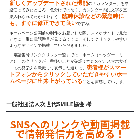
新しくアップデートされた機能
の「カレンダー」を早
速使ってみたところ、色分けではなく、カレンダー内に文字を直
臨時休診などの緊急時に
接入れられてわかりやすく、
も、すぐに修正できて良い
ですね。
ホームページ公開前の制作をお願いした際、スマホサイトで見た
ときに一番に電話番号が見えるように、そしてクリックしやすい
ようなデザインで掲載していただきました。
「電話番号リンククリック一覧」では「ホーム（ヘッダーエリ
ア）」のクリックが一番多いことが確認できたので、スマホサイ
患者様がスマー
トでの見栄えを意識して表示した通りに、
トフォンからクリックしていただきやすいホー
ムページに出来上がっている
ことを実感しています。
一般社団法人次世代SMILE協会 様
SNSへのリンクや動画掲載
で情報発信力を高める！