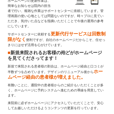
ホームページの更新作業は、
簡単なお知らせは院内の担当
者で行い、複雑な作業はサポートセンターに依頼しています。管
理画面の使い心地としては問題ないのですが、時々プロに見てい
ただき、気付いた点などを指摘いただくことで今後の運用の参考
にしています。
更新代行サービスは回数制
サポートセンターに依頼する
限がなく
便利ですが、自社のホームページだからこそ、任せっ
きりにはせず活用を心がけています。
■
新規来院されるお客様の殆どがホームページ
を見てくださってます！
新規で来院される患者様の割合は、ホームページ経由と口コミが
ホー
半数ずつを占めています。デザインのリニューアル後から
ムページ経由の患者様が増えました。
有難いことに、通院中の患者様からのご紹介もいただくことが多
く、ホームページに予約システムへ進むための導線を用意してい
ます。
来院前に必ずホームページにアクセスしていただくことで、安心
してお越しいただけるようコンテンツの更新を行っています。