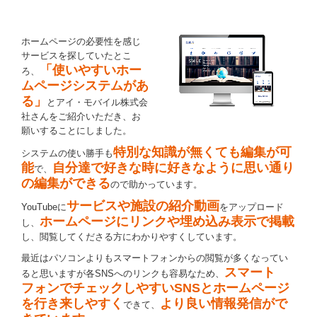
ホームページの必要性を感じ
サービスを探していたとこ
「使いやすいホー
ろ、
ムページシステムがあ
る」
とアイ・モバイル株式会
社さんをご紹介いただき、お
願いすることにしました。
特別な知識が無くても編集が可
システムの使い勝手も
能
自分達で好きな時に好きなように思い通り
で、
の編集ができる
ので助かっています。
サービスや施設の紹介動画
YouTubeに
をアップロード
ホームページにリンクや埋め込み表示で掲載
し、
し、閲覧してくださる方にわかりやすくしています。
最近はパソコンよりもスマートフォンからの閲覧が多くなってい
スマート
ると思いますが各SNSへのリンクも容易なため、
フォンでチェックしやすいSNSとホームページ
を行き来しやすく
より良い情報発信がで
できて、