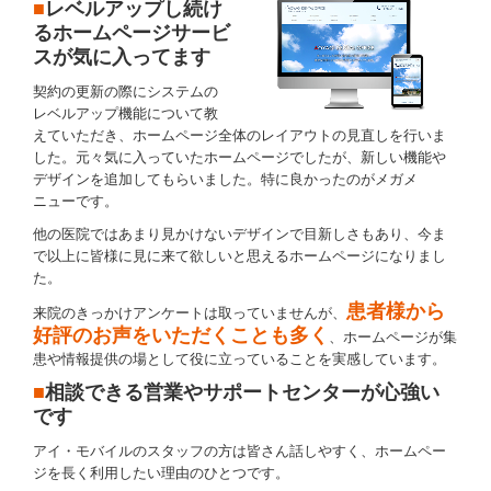
■
レベルアップし続け
るホームページサービ
スが気に入ってます
契約の更新の際にシステムの
レベルアップ機能について教
えていただき、ホームページ全体のレイアウトの見直しを行いま
した。元々気に入っていたホームページでしたが、新しい機能や
デザインを追加してもらいました。特に良かったのがメガメ
ニューです。
他の医院ではあまり見かけないデザインで目新しさもあり、今ま
で以上に皆様に見に来て欲しいと思えるホームページになりまし
た。
患者様から
来院のきっかけアンケートは取っていませんが、
好評のお声をいただくことも多く
、ホームページが集
患や情報提供の場として役に立っていることを実感しています。
■
相談できる営業やサポートセンターが心強い
です
アイ・モバイルのスタッフの方は皆さん話しやすく、ホームペー
ジを長く利用したい理由のひとつです。