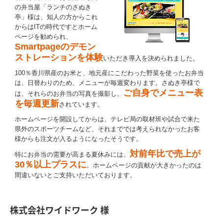
の弁当屋「ランチのさぬき
亭」様は、知人の方からこれ
からはITの時代ですとホーム
ページを勧められ、
Smartpageのデモン
ストレーションを体験
いただき導入を決められました。
100％香川県産のお米と、地元産にこだわった野菜を使ったお弁当
は、日替わりのため、メニューが毎週変わります。さぬき亭様で
ご自身でメニュー表
は、それらのお弁当の写真を撮影し、
を毎週更新
されています。
ホームページを開設してからは、テレビ局の取材班や試合で来た
県外のスポーツチームなど、それまででは考えられなかったお客
様からも注文が入るようになったそうです。
対前年比で売上が
特にお弁当の需要が高まる夏休みには、
30％以上プラスに
。ホームページの貢献が大きかったのは
間違いないとご支持いただいております。
株式会社ワイドワーク 様