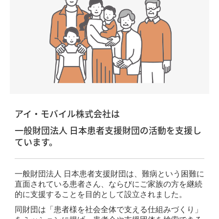
ホワイトレーベル
人材ソリューション
採用専用ホームページ制作
GOGOジョブPLUS
CSR活動
会社概要
アイ・モバイル株式会社は
一般財団法人 日本患者支援財団の活動を支援し
当社の強み
ています。
メディア掲載実績
一般財団法人 日本患者支援財団は、難病という困難に
販売・制作パートナー募集
直面されている患者さん、ならびにご家族の方を継続
的に支援することを目的として設立されました。
Smartpage販売店募集
同財団は「患者様を社会全体で支える仕組みづくり」
業務委託クリエイター募集